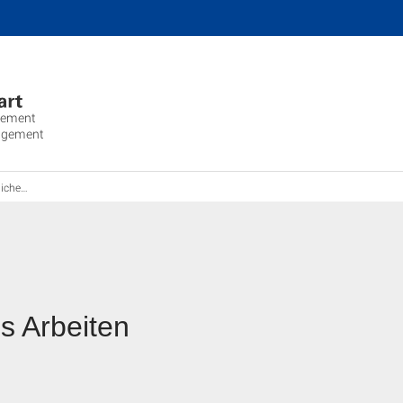
gement
agement
rbeiten
s Arbeiten