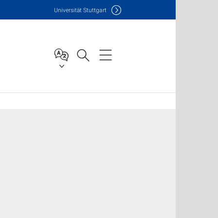
Uni
versität Stuttgart