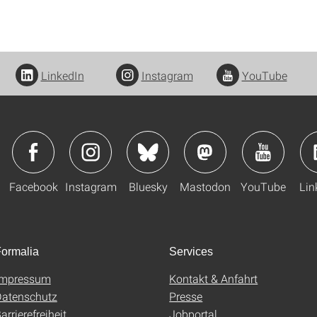
LinkedIn
Instagram
YouTube
Facebook
Instagram
Bluesky
Mastodon
YouTube
Lin
ormalia
Services
Impressum
Kontakt & Anfahrt
atenschutz
Presse
arrierefreiheit
Jobportal