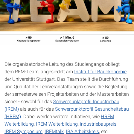
Die organisatorische Leitung des Studiengangs obliegt
dem REM-Team, angesiedelt am
Institut für Bauökonomie
der Universität Stuttgart. Das Team stellt die Durchführung
und Qualität der Lehrveranstaltungen sowie die Begleitung
der semesterweisen Projektarbeiten und der Masterarbeiten
sicher - sowohl für das
Schwerpunktprofil Industriebau
(IREM)
als auch für das
Schwerpunktprofil Gesundheitsbau
(HREM)
. Dabei werden weitere Initiativen, wie
HREM
Weiterbildung
,
IREM Weiterbildung
,
industriebaupreis
,
IREM Symposium
,
IREMtalk
,
IBA Arbeitskreis
, etc.