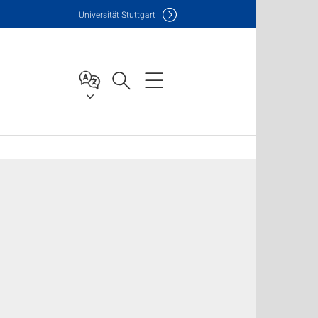
Uni
versität Stuttgart