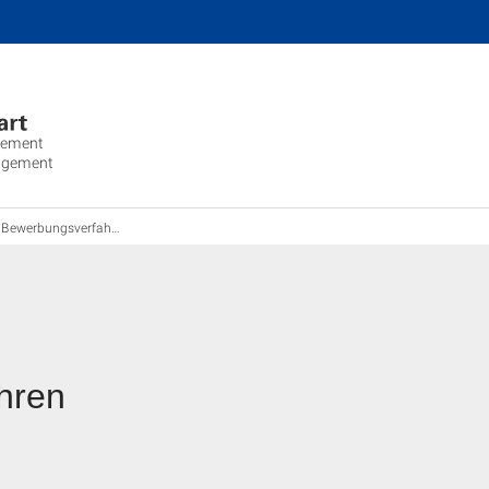
gement
agement
Bewerbungsverfahren
hren