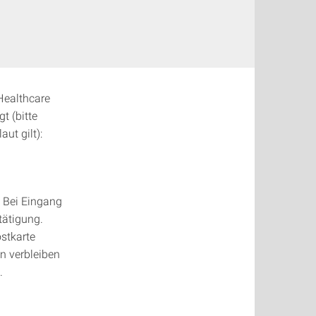
ealthcare
t (bitte
aut gilt):
 Bei Eingang
tätigung.
ostkarte
n verbleiben
.