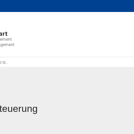
gement
agement
erung
teuerung