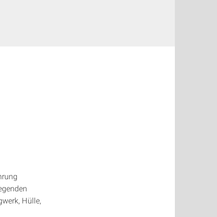
hrung
legenden
werk, Hülle,